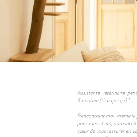
Assistante
vétérinaire pend
Smoothie (rien que ça) !
Rencontrant moi-même la pro
pour mes chats, un endroit f
cœur de vous rassurer en vo