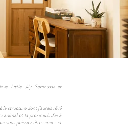
ve, Little, Jily, Samoussa et
a structure dont j'aurais rêvé
e animal et la proximité. J'ai à
e vous puissiez être sereins et