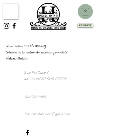
RESERVER
Mme Solène DUCHAUSSOY
Gérante de la maison de vacances pour chats
Hakuna Matata
5 Le Pas Durand
44390 NORT SUR ERDRE
0687483868
hakunamatata.chat@gmail.com